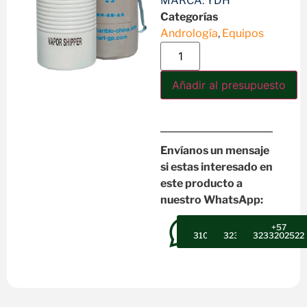
MARCA: YDH
Categorías
Andrología
,
Equipos
Añadir al presupuesto
Envíanos un mensaje
si estas interesado en
este producto a
nuestro WhatsApp:
+57
+57
+57
3102607947
3232302496
3233202522