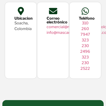
Ubicacion
Correo
Teléfono
electrónico
Soacha,
310
comercial@mascampobiotecnol
Colombia
260
info@mascampobiotecnologia.c
7947
323
230
2496
323
230
2522