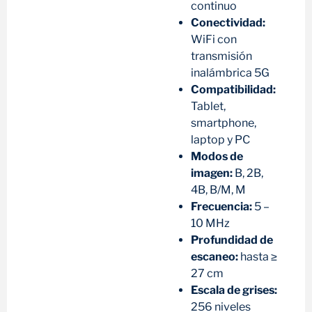
continuo
Conectividad:
WiFi con
transmisión
inalámbrica 5G
Compatibilidad:
Tablet,
smartphone,
laptop y PC
Modos de
imagen:
B, 2B,
4B, B/M, M
Frecuencia:
5 –
10 MHz
Profundidad de
escaneo:
hasta ≥
27 cm
Escala de grises:
256 niveles