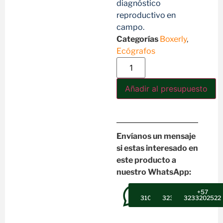
diagnóstico
reproductivo en
campo.
Categorías
Boxerly
,
Ecógrafos
Añadir al presupuesto
Envíanos un mensaje
si estas interesado en
este producto a
nuestro WhatsApp:
+57
+57
+57
3102607947
3232302496
3233202522