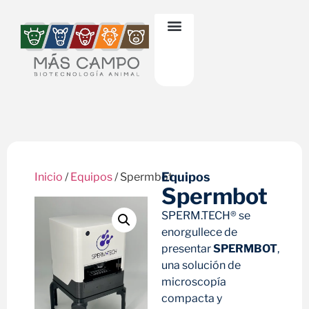
Equipos
Inicio
/
Equipos
/ Spermbot
Spermbot
SPERM.TECH® se
enorgullece de
presentar
SPERMBOT
,
una solución de
microscopía
compacta y