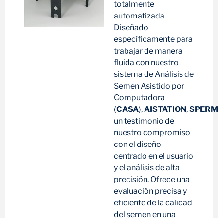
totalmente
automatizada.
Diseñado
específicamente para
trabajar de manera
fluida con nuestro
sistema de Análisis de
Semen Asistido por
Computadora
(
CASA
),
AISTATION
,
SPERM
un testimonio de
nuestro compromiso
con el diseño
centrado en el usuario
y el análisis de alta
precisión. Ofrece una
evaluación precisa y
eficiente de la calidad
del semen en una