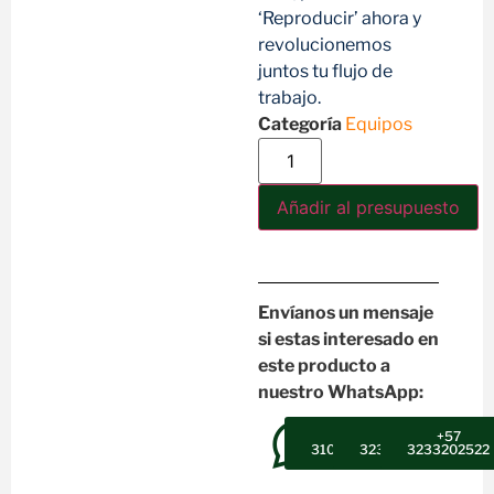
‘Reproducir’ ahora y
revolucionemos
juntos tu flujo de
trabajo.
Categoría
Equipos
Añadir al presupuesto
Envíanos un mensaje
si estas interesado en
este producto a
nuestro WhatsApp:
+57
+57
+57
3102607947
3232302496
3233202522