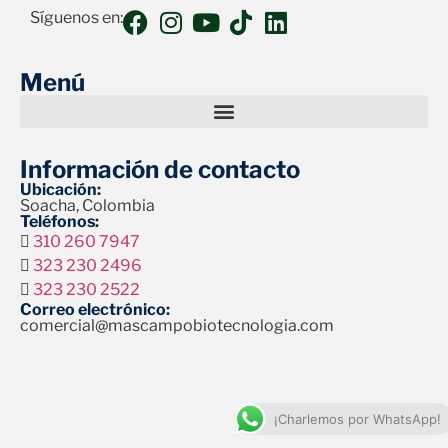
Síguenos en:
Menú
Información de contacto
Ubicación:
Soacha, Colombia
Teléfonos:
310 260 7947
323 230 2496
323 230 2522
Correo electrónico:
comercial@mascampobiotecnologia.com
¡Charlemos por WhatsApp!