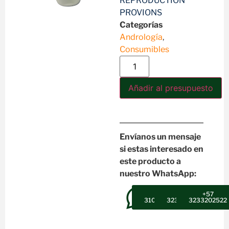
REPRODUCTION
PROVIONS
Categorías
Andrología
,
Consumibles
Añadir al presupuesto
Envíanos un mensaje
si estas interesado en
este producto a
nuestro WhatsApp:
+57
+57
+57
3102607947
3232302496
3233202522