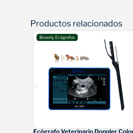
Productos relacionados
Boxerly
,
Ecógrafos
il BXL-
Ecógrafo Veterinario Doppler Colo