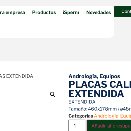
Con
ra empresa
Productos
iSperm
Novedades
Andrología
,
Equipos
AS EXTENDIDA
PLACAS CA
EXTENDIDA
EXTENDIDA
Tamaño: 460x178mm / ø4
Categorías
Andrología
,
Equi
Añadir al presupu