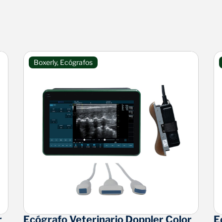
Boxerly
,
Ecógrafos
r
Ecógrafo Veterinario Doppler Color
E