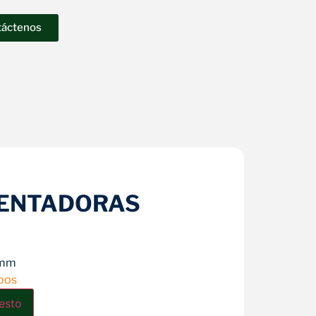
táctenos
LENTADORAS
8mm
pos
esto