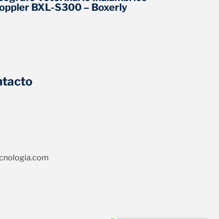
oppler BXL-S300 – Boxerly
Doppler
ntacto
cnologia.com