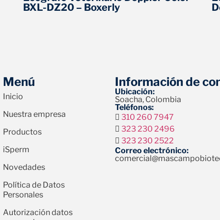
BXL-DZ20 – Boxerly
D
Menú
Información de co
Ubicación:
Inicio
Soacha, Colombia
Teléfonos:
Nuestra empresa
310 260 7947
323 230 2496
Productos
323 230 2522
iSperm
Correo electrónico:
comercial@mascampobiote
Novedades
Política de Datos
Personales
Autorización datos