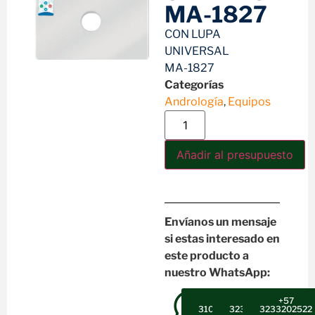
MA-1827
CON LUPA
UNIVERSAL
MA-1827
Categorías
Andrología
,
Equipos
Añadir al presupuesto
Envíanos un mensaje
si estas interesado en
este producto a
nuestro WhatsApp:
+57
+57
+57
3102607947
3232302496
3233202522