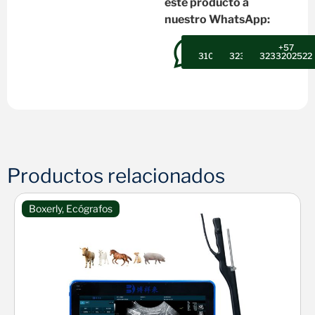
este producto a
nuestro WhatsApp:
+57
+57
+57
3102607947
3232302496
3233202522
Productos relacionados
Boxerly
,
Ecógrafos