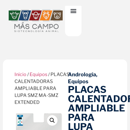
Andrología
,
Inicio
/
Equipos
/ PLACAS
Equipos
CALENTADORAS
PLACAS
AMPLIABLE PARA
LUPA SMZ MA-SMZ
CALENTADO
EXTENDED
AMPLIABLE
PARA
LUPA