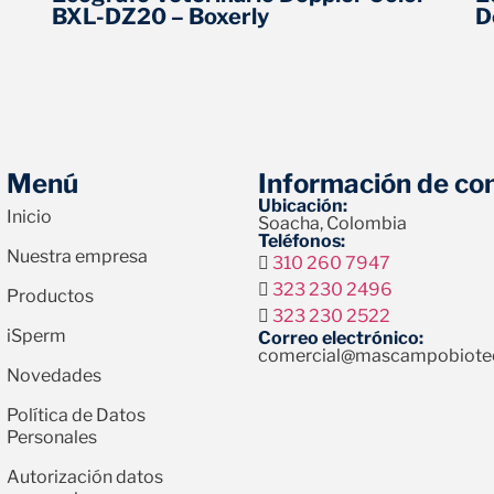
BXL-DZ20 – Boxerly
D
Menú
Información de co
Ubicación:
Inicio
Soacha, Colombia
Teléfonos:
Nuestra empresa
310 260 7947
323 230 2496
Productos
323 230 2522
iSperm
Correo electrónico:
comercial@mascampobiote
Novedades
Política de Datos
Personales
Autorización datos