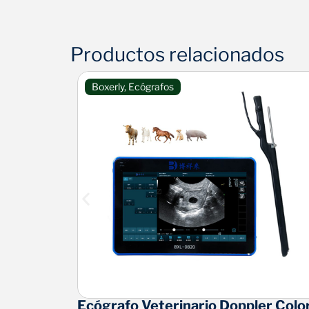
Productos relacionados
Boxerly
,
Ecógrafos
il BXL-
Ecógrafo Veterinario Doppler Colo