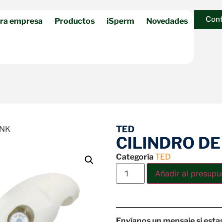
Con
ra empresa
Productos
iSperm
Novedades
TED
ANK
CILINDRO DE
Categoría
TED
Añadir al presupu
Envíanos un mensaje si esta