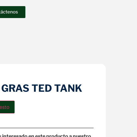
táctenos
 GRAS TED TANK
esto
s interesado en este producto a nuestro