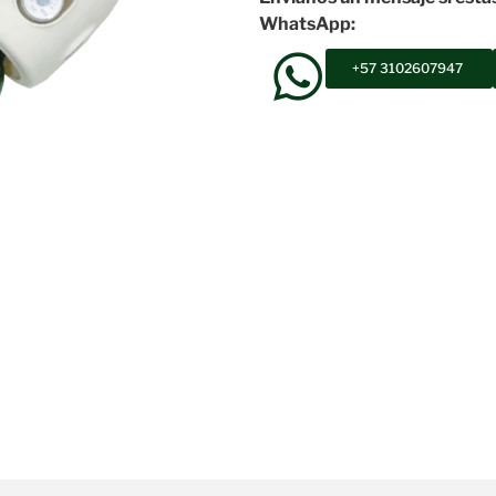
WhatsApp:
+57 3102607947