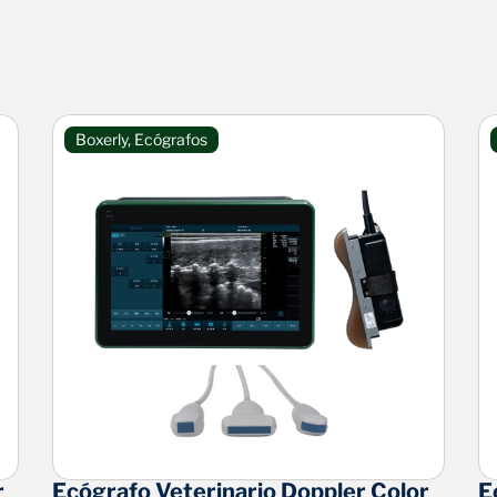
Boxerly
,
Ecógrafos
r
Ecógrafo Veterinario Doppler Color
E