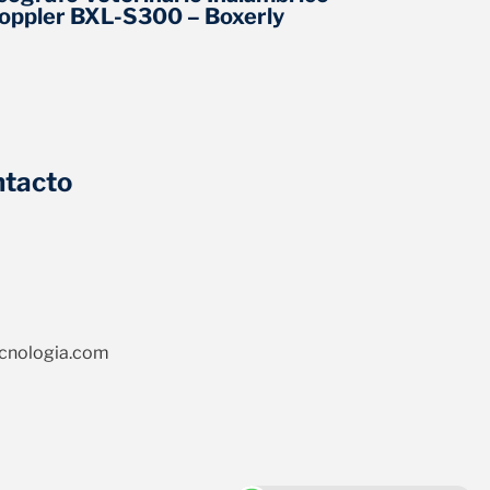
oppler BXL-S300 – Boxerly
Doppler
ntacto
cnologia.com