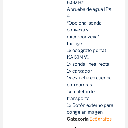
6.5MHz
Aprueba de agua IPX
4
*Opcional sonda
convexa y
microconvexa*
Incluye
1x ecógrafo portátil
KAIXIN V1
1x sonda lineal rectal
1x cargador
1x estuche en cuerina
con correas
1x maletín de
transporte
1x Botón externo para
congelar imagen
Categoría
Ecógrafos