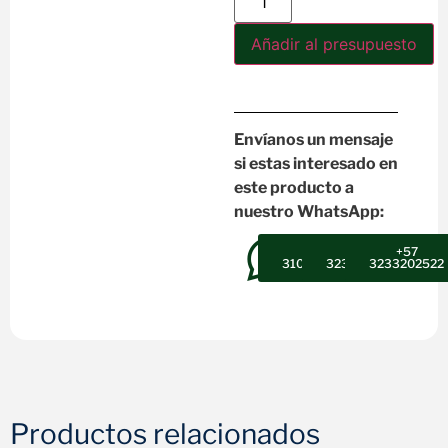
Añadir al presupuesto
Envíanos un mensaje
si estas interesado en
este producto a
nuestro WhatsApp:
+57
+57
+57
3102607947
3232302496
3233202522
Productos relacionados