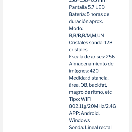
158×158×65 mm
Pantalla 5.7 LED
Batería: 5 horas de
duración aprox.
Modo:
B,B/B,B/M,M,UN
Cristales sonda: 128
cristales
Escala de grises: 256
Almacenamiento de
imágnes: 420
Medida: distancia,
área, OB, backfat,
magro de ritmo, etc
Tipo: WIFI
802.11g/20MHz/2.4G
APP: Android,
Windows
Sonda: Lineal rectal